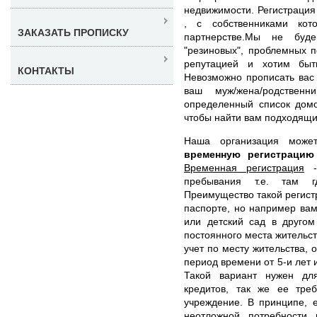
недвижимости. Регистрация 
, с собственниками ко
ЗАКАЗАТЬ ПРОПИСКУ
партнерстве.Мы не буд
"резиновых", проблемных 
репутацией и хотим быт
КОНТАКТЫ
Невозможно прописать вас 
ваш муж/жена/родствен
определенный список домо
чтобы найти вам подходящи
Наша организация мож
временную регистраци
Временная регистрация
- 
пребывания т.е. там г
Преимущество такой регистр
паспорте, но например вам
или детский сад в другом
постоянного места жительс
учет по месту жительства,
период времени от 5-и лет 
Такой вариант нужен дл
кредитов, так же ее тре
учреждение. В принципе, е
неотложной потребности