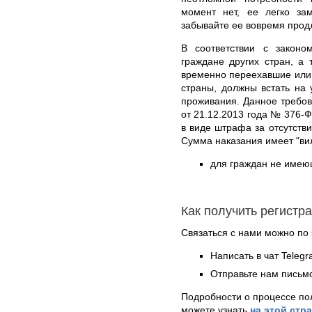
момент нет, ее легко за
забывайте ее вовремя прод
В соответствии с законо
граждане других стран, а
временно переехавшие или
страны, должны встать на
проживания. Данное требо
от 21.12.2013 года № 376-Ф
в виде штрафа за отсутств
Сумма наказания имеет "вил
для граждан не имеющ
Как получить регистр
Связаться с нами можно по 
Написать в чат Teleg
Отправьте нам письмо
Подробности о процессе по
можете узнать
на этой стр