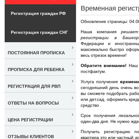
Временная регист
Регистрация граждан РФ
Обновление страницы: 04.0
Наша компания
решает
Регистрация граждан СНГ
регистрации в Башк
Федерации и иностранны
максимально быстро оформ
ПОСТОЯННАЯ ПРОПИСКА
весь отрезок времени!
Обратите внимание!
Наш ц
ПРОПИСКА ДЛЯ РЕБЕНКА
постфактум.
Услуга получения
временн
РЕГИСТРАЦИЯ ДЛЯ РВП
сегодняшний день очень во
вы сможете подобрать рабо
или дет.сад, оформить кред
ОТВЕТЫ НА ВОПРОСЫ
средство .
Срок получения
легальн
ЦЕНА РЕГИСТРАЦИИ
один-два дня. Не нужно жда
Получить регистрацию п
ОТЗЫВЫ КЛИЕНТОВ
квартира это или частный д